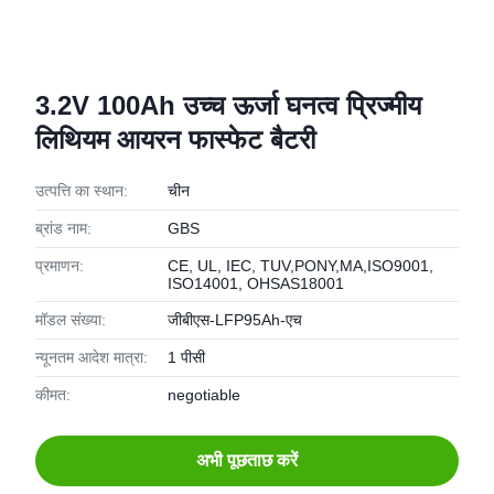
3.2V 100Ah उच्च ऊर्जा घनत्व प्रिज्मीय
लिथियम आयरन फास्फेट बैटरी
उत्पत्ति का स्थान:
चीन
ब्रांड नाम:
GBS
प्रमाणन:
CE, UL, IEC, TUV,PONY,MA,ISO9001,
ISO14001, OHSAS18001
मॉडल संख्या:
जीबीएस-LFP95Ah-एच
न्यूनतम आदेश मात्रा:
1 पीसी
कीमत:
negotiable
अभी पूछताछ करें