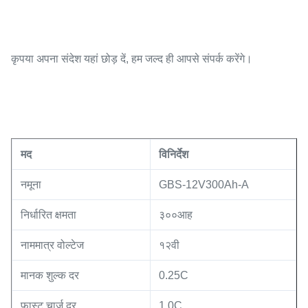
कृपया अपना संदेश यहां छोड़ दें, हम जल्द ही आपसे संपर्क करेंगे।
मद
विनिर्देश
नमूना
GBS-12V300Ah-A
निर्धारित क्षमता
३००आह
नाममात्र वोल्टेज
१२वी
मानक शुल्क दर
0.25C
फास्ट चार्ज दर
1.0C