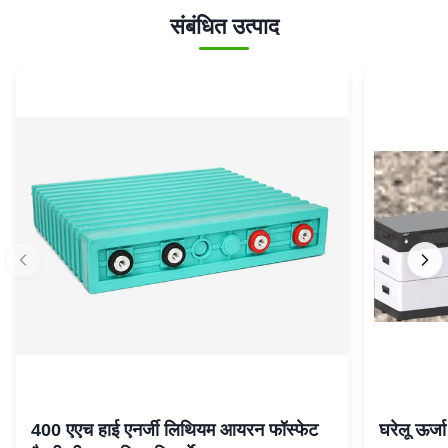
संबंधित उत्पाद
400 एएच हाई एनर्जी लिथियम आयरन फॉस्फेट
घरेलू ऊर