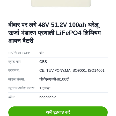
दीवार पर लगे 48V 51.2V 100ah घरेलू
ऊर्जा भंडारण प्रणाली LiFePO4 लिथियम
आयन बैटरी
उत्पत्ति का स्थान:
चीन
ब्रांड नाम:
GBS
प्रमाणन:
CE, TUV,PONY,MA,ISO9001, ISO14001
मॉडल संख्या:
जीबीएसएफपी48100टी
न्यूनतम आदेश मात्रा:
1 टुकड़ा
कीमत:
negotiable
अभी पूछताछ करें