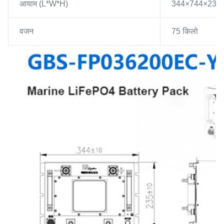
आयाम (L*W*H)
344×744×235 म
वजन
75 किलो