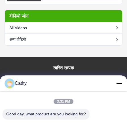
वीडियो जोन
All Videos
अन्य वीडियो
त्वरित सम्पक
घर
Cathy
उत्पाद
वीडियो
वी.आर. शो
3:31 PM
हमारे बारे में
Good day, what product are you looking for?
कारखाने का दौरा
गुणवत्ता नियंत्रण