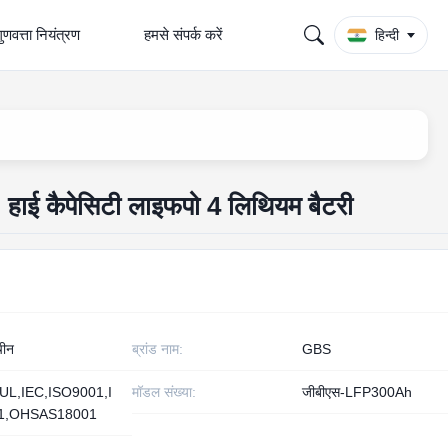
ुणवत्ता नियंत्रण
हमसे संपर्क करें
हिन्दी
 हाई कैपेसिटी लाइफपो 4 लिथियम बैटरी
चीन
ब्रांड नाम:
GBS
UL,IEC,ISO9001,I
मॉडल संख्या:
जीबीएस-LFP300Ah
1,OHSAS18001