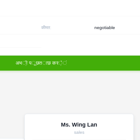
कीमत:
negotiable
अ
भ
ी
प
ू
छ
त
ा
छ
क
र
े
ं
Ms. Wing Lan
sales