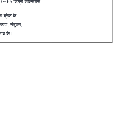
0 ~ 65 डिग्री सेल्सियस
ा ब्रेक के,
रूपण, संदूषण,
साव के।