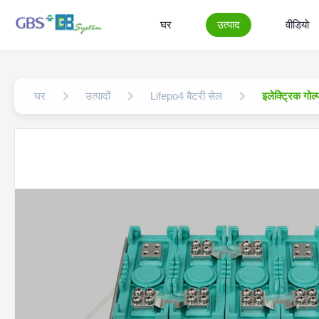
घर
उत्पाद
वीडियो
घर
उत्पादों
Lifepo4 बैटरी सेल
इलेक्ट्रिक ग