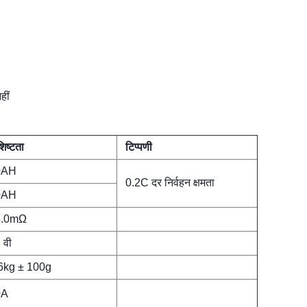
हीं
शिष्टता
टिप्पणी
0AH
0.2C दर निर्वहन क्षमता
0AH
6.0mΩ
 वी
6kg ± 100g
0A