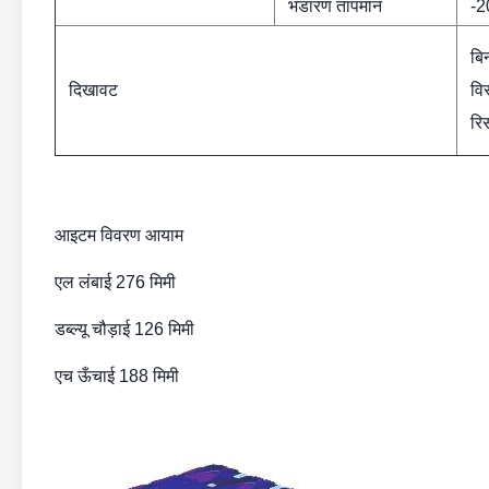
भंडारण तापमान
-2
बिन
दिखावट
वि
रि
आइटम विवरण आयाम
एल लंबाई 276 मिमी
डब्ल्यू चौड़ाई 126 मिमी
एच ऊँचाई 188 मिमी