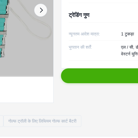
ट्रेडिंग गुण
न्यूनतम आदेश मात्रा:
1 टुकड़ा
भुगतान की शर्तें:
एल / सी, डी
वेस्टर्न यू
गोल्फ ट्रॉली के लिए लिथियम गोल्फ कार्ट बैटरी