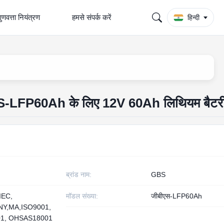
ुणवत्ता नियंत्रण
हमसे संपर्क करें
हिन्दी
 GBS-LFP60Ah के लिए 12V 60Ah लिथियम बैटर
ब्रांड नाम:
GBS
IEC,
मॉडल संख्या:
जीबीएस-LFP60Ah
Y,MA,ISO9001,
01, OHSAS18001