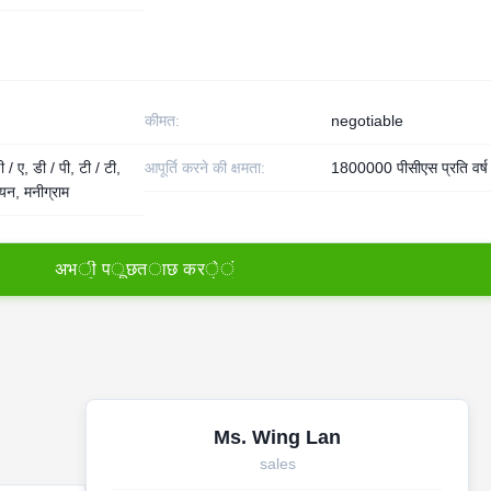
कीमत:
negotiable
 / ए, डी / पी, टी / टी,
आपूर्ति करने की क्षमता:
1800000 पीसीएस प्रति वर्ष
नियन, मनीग्राम
अ
भ
ी
प
ू
छ
त
ा
छ
क
र
े
ं
Ms. Wing Lan
sales