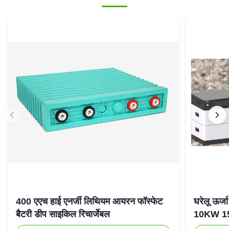
400 एएच हाई एनर्जी लिथियम आयरन फॉस्फेट
घरेलू ऊर
बैटरी डीप साइकिल रिचार्जेबल
10KW 15K