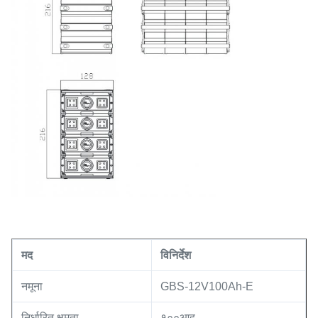
मद
विनिर्देश
नमूना
GBS-12V100Ah-E
निर्धारित क्षमता
१००आह