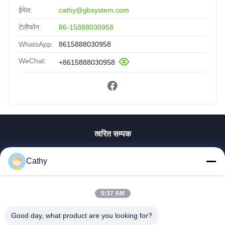
ईमेल:
cathy@gbsystem.com
टेलीफोन:
86-15888030958
WhatsApp:
8615888030958
WeChat:
+8615888030958
त्वरित सम्पक
घर
Cathy
उत्पाद
वीडियो
वी.आर. शो
5:37 AM
हमारे बारे में
Good day, what product are you looking for?
कारखाने का दौरा