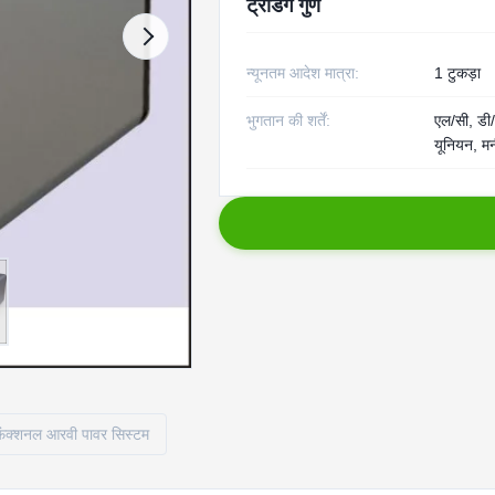
ट्रेडिंग गुण
न्यूनतम आदेश मात्रा:
1 टुकड़ा
भुगतान की शर्तें:
एल/सी, डी/ए
यूनियन, मन
फंक्शनल आरवी पावर सिस्टम