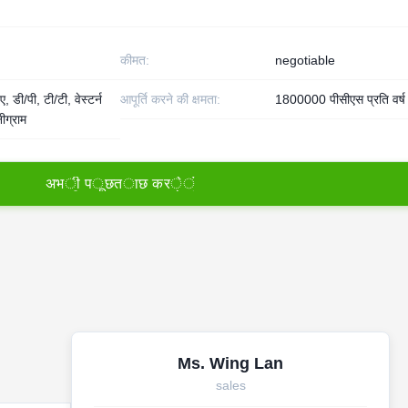
कीमत:
negotiable
, डी/पी, टी/टी, वेस्टर्न
आपूर्ति करने की क्षमता:
1800000 पीसीएस प्रति वर्ष
ीग्राम
अ
भ
ी
प
ू
छ
त
ा
छ
क
र
े
ं
Ms. Wing Lan
sales