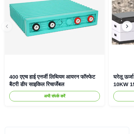
400 एएच हाई एनर्जी लिथियम आयरन फॉस्फेट
घरेलू ऊर
बैटरी डीप साइकिल रिचार्जेबल
10KW 15K
अभी संपर्क करें