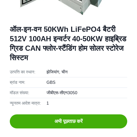
ऑल-इन-वन 50KWh LiFePO4 बैटरी
512V 100AH इन्वर्टर 40-50KW हाइब्रिड
ग्रिड CAN फ्लोर-स्टैंडिंग होम सोलर स्टोरेज
सिस्टम
उत्पत्ति का स्थान:
झेजियांग, चीन
ब्रांड नाम:
GBS
मॉडल संख्या:
जीबीएस-सीएन3050
न्यूनतम आदेश मात्रा:
1
अभी पूछताछ करें