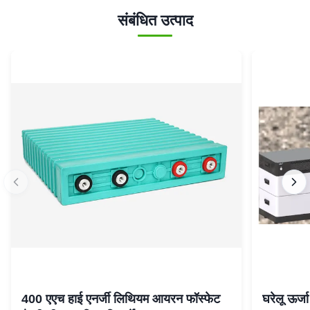
संबंधित उत्पाद
400 एएच हाई एनर्जी लिथियम आयरन फॉस्फेट
घरेलू ऊर