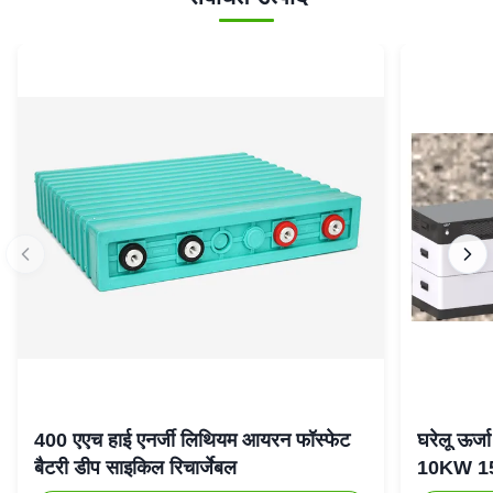
400 एएच हाई एनर्जी लिथियम आयरन फॉस्फेट
घरेलू ऊर
बैटरी डीप साइकिल रिचार्जेबल
10KW 15K