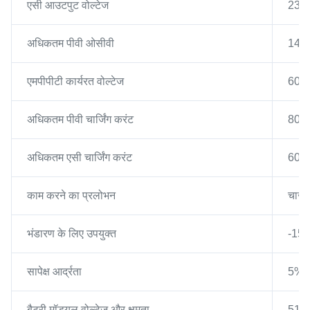
एसी आउटपुट वोल्टेज
230
अधिकतम पीवी ओसीवी
145 
एमपीपीटी कार्यरत वोल्टेज
60~1
अधिकतम पीवी चार्जिंग करंट
80A
अधिकतम एसी चार्जिंग करंट
60A
काम करने का प्रलोभन
चार्
भंडारण के लिए उपयुक्त
-15
सापेक्ष आर्द्रता
5%~
बैटरी मॉड्यूल वोल्टेज और क्षमता
51.