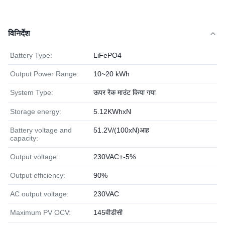
विनिर्देश
Battery Type:
LiFePO4
Output Power Range:
10~20 kWh
System Type:
ऊपर रैक माउंट किया गया
Storage energy:
5.12KWhxN
Battery voltage and
51.2V/(100xN)आह
capacity:
Output voltage:
230VAC+-5%
Output efficiency:
90%
AC output voltage:
230VAC
Maximum PV OCV:
145वीडीसी