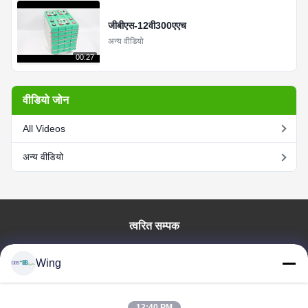
जीबीएस-12वी300एएच
अन्य वीडियो
00:27
वीडियो जोन
All Videos
अन्य वीडियो
त्वरित सम्पक
घर
Wing
उत्पाद
वीडियो
वी.आर. शो
12:40 PM