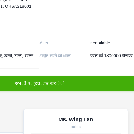
01, OHSAS18001
कीमत:
negotiable
, डी/पी, टी/टी, वेस्टर्न
आपूर्ति करने की क्षमता:
प्रति वर्ष 1800000 पीसीएस
अ
भ
ी
प
ू
छ
त
ा
छ
क
र
े
ं
Ms. Wing Lan
sales