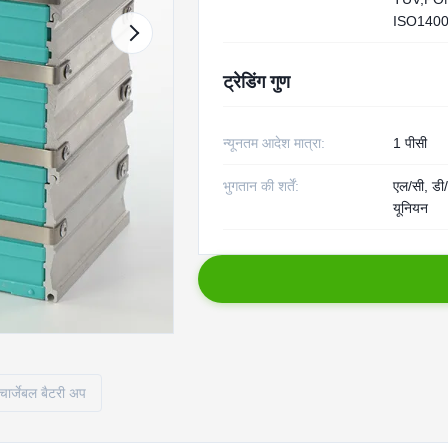
ISO140
ट्रेडिंग गुण
न्यूनतम आदेश मात्रा:
1 पीसी
भुगतान की शर्तें:
एल/सी, डी/ए
यूनियन
चार्जेबल बैटरी अप