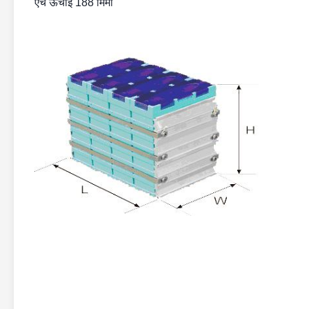
एच ऊँचाई 188 मिमी