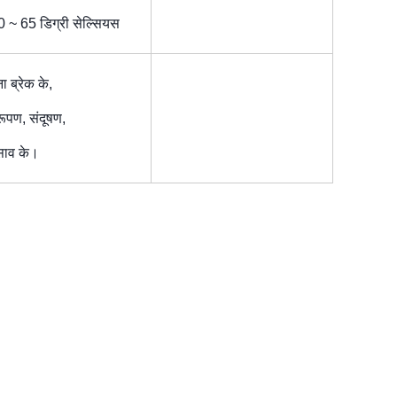
0 ~ 65 डिग्री सेल्सियस
ा ब्रेक के,
रूपण, संदूषण,
साव के।