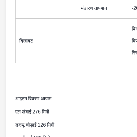
भंडारण तापमान
-2
बिन
दिखावट
वि
रि
आइटम विवरण आयाम
एल लंबाई 276 मिमी
डब्ल्यू चौड़ाई 126 मिमी