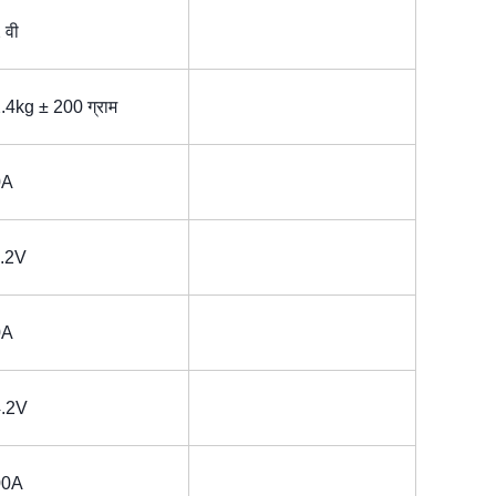
 वी
.4kg ± 200 ग्राम
0A
.2V
0A
.2V
00A