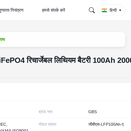
ुणवत्ता नियंत्रण
हमसे संपर्क करें
हिन्दी
साथ
FePO4 रिचार्जेबल लिथियम बैटरी 100Ah 2000
ब्रांड नाम:
GBS
IEC,
मॉडल संख्या:
जीबीएस-LFP100Ah-ए
Y,MA,ISO9001,