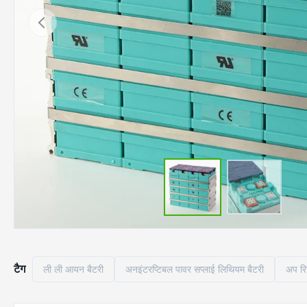
टैग
ली ली आयन बैटरी
अनइंटरप्टिबल पावर सप्लाई लिथियम बैटरी
अप रि