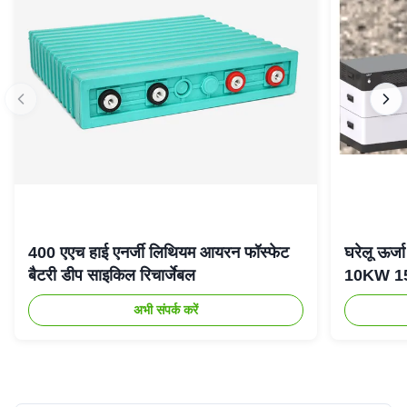
400 एएच हाई एनर्जी लिथियम आयरन फॉस्फेट
घरेलू ऊर
बैटरी डीप साइकिल रिचार्जेबल
10KW 15K
अभी संपर्क करें