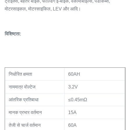
ट्राइक्स, बेहतर बाइक, फोल्डिंग ई-बाइक, वेकोमोबाइल्स, पेडीकैब्स,
मोटरसाइकल, मोटरसाइकिल, LEV और आदि।
विशिष्टता:
निर्धारित क्षमता
60AH
नाममात्र वोल्टेज
3.2V
आंतरिक प्रतिबाधा
≤0.45mΩ
मानक प्रभार वर्तमान
15A
तेजी से चार्ज वर्तमान
60A