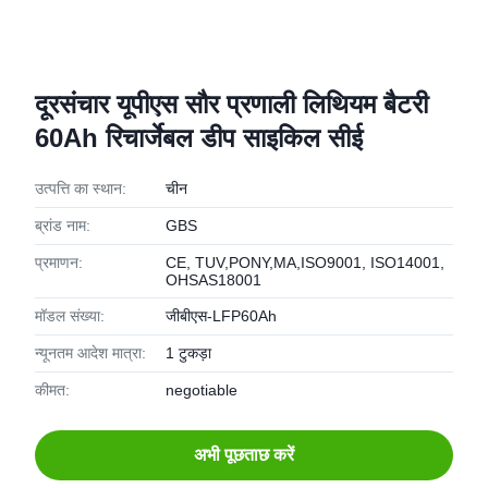
दूरसंचार यूपीएस सौर प्रणाली लिथियम बैटरी
60Ah रिचार्जेबल डीप साइकिल सीई
उत्पत्ति का स्थान:
चीन
ब्रांड नाम:
GBS
प्रमाणन:
CE, TUV,PONY,MA,ISO9001, ISO14001,
OHSAS18001
मॉडल संख्या:
जीबीएस-LFP60Ah
न्यूनतम आदेश मात्रा:
1 टुकड़ा
कीमत:
negotiable
अभी पूछताछ करें