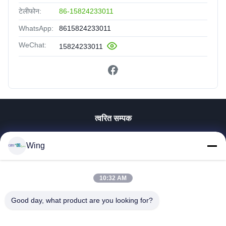
टेलीफोन:
86-15824233011
WhatsApp:
8615824233011
WeChat:
15824233011
त्वरित सम्पक
घर
Wing
उत्पाद
वीडियो
वी.आर. शो
10:32 AM
हमारे बारे में
Good day, what product are you looking for?
कारखाने का दौरा
गुणवत्ता नियंत्रण