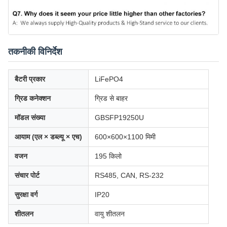
तकनीकी विनिर्देश
बैटरी प्रकार
LiFePO4
ग्रिड कनेक्शन
ग्रिड से बाहर
मॉडल संख्या
GBSFP19250U
आयाम (एल × डब्ल्यू × एच)
600×600×1100 मिमी
वजन
195 किलो
संचार पोर्ट
RS485, CAN, RS-232
सुरक्षा वर्ग
IP20
शीतलन
वायु शीतलन